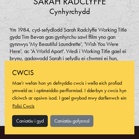
SARAH RADCLYFFE
Cynhyrchydd
Ym 1984, cyd-sefydlodd Sarah Radclyffe Working Title
gyda Tim Bevan gan gynhyrchu sawl ffilm yno gan
gynnwys 'My Beautiful Laundrette', 'Wish You Were
Here', ac 'A World Apart'. Wedi i Working Title gael ei
brynu, gadawodd Sarah i sefydlu ei chwmni ei hun,
Sarah Radclyffe Productions. Ers hynny, bu’n
CWCIS
gynhyrchydd neu’n gynhyrchydd gweithredol ar ffilmiau
yn cynnwys 'Les Miserables', 'The Edge of Love', a'r ffilm
Mae'r wefan hon yn defnyddio cwcis i wella eich profiad
animeiddiedig 'Free Jimmy' a enillodd yr Annecy Cristal.
ymweld ac i optimeiddio perfformiad. I dderbyn y cwcis hyn
Darparodd Sarah hefyd wasanaethau cynhyrchu ym
cliciwch ar opsiwn isod. I gael gwybod mwy darllenwch ein
Mhrydain i’r ffilm 'A Monster Calls' gan JA Bayona ac
Polisi Cwcis
yn 2019 bu’n gynhyrchydd gweithredol ar 'Close', ffilm
weithredol fenywaidd a gyfarwyddwyd gan Vicky
Caniatáu i gyd
Caniatáu gofynnol
Jewson gyda Noomi Rapace yn serennu.